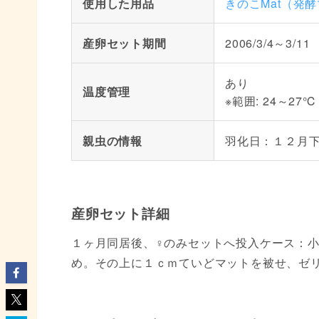
使用した用品
きのこMat（発
産卵セット期間
2006/3/4～3/11
あり
温度管理
※範囲: 24～27℃
親虫の情報
羽化日：１２月
産卵セット詳細
１ヶ月同居後、♀のみセットへ投入ケース
め。その上に１ｃｍていどマットを被せ、ゼ