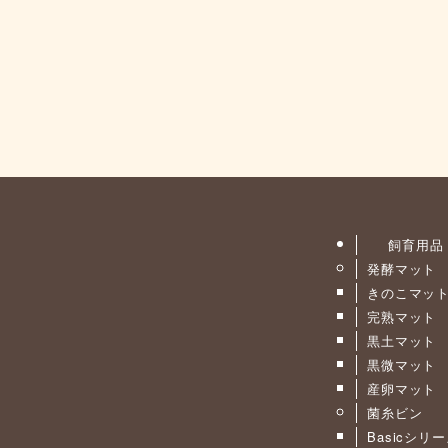
飼育用品
発酵マット
きのこマッ
完熟マット
黒土マット
黒微マット
産卵マット
菌糸ビン
Basicシリ