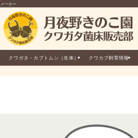
品メーカー
クワガタ・カブトムシ（生体）
クワカブ飼育情報