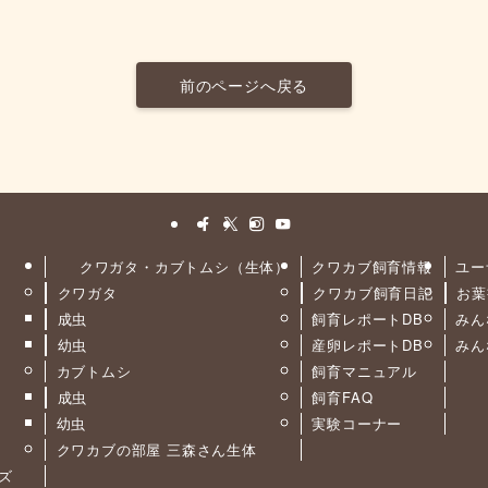
前のページへ戻る
クワガタ・カブトムシ（生体）
クワカブ飼育情報
ユー
クワガタ
クワカブ飼育日記
お葉
ト
成虫
飼育レポートDB
みん
幼虫
産卵レポートDB
みん
カブトムシ
飼育マニュアル
成虫
飼育FAQ
幼虫
実験コーナー
クワカブの部屋 三森さん生体
ーズ