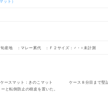
酵マット）
下旬産地 ：マレー累代 ：Ｆ２サイズ：♂・♀未計測
：小ケースマット：きのこマット ケース８分目まで堅
リーと転倒防止の樹皮を置いた。