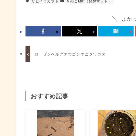
サビイロカブト
きのこMat（発酵マット）
よか
ローゼンベルグオウゴンオニクワガタ
おすすめ記事