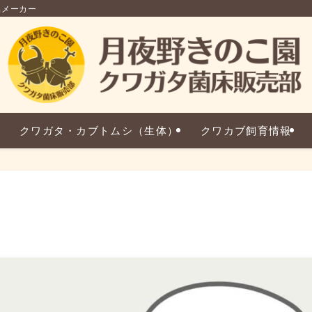
品メーカー
クワガタ・カブトムシ（生体）
クワカブ飼育情報