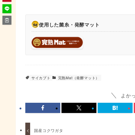
使用した菌糸・発酵マット
サイカブト
完熟Mat（発酵マット）
よか
国産コクワガタ