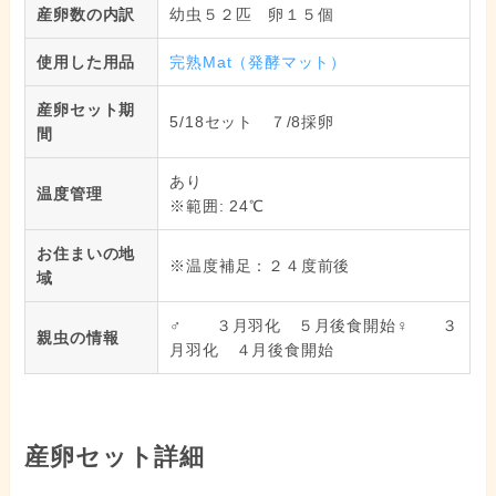
産卵数の内訳
幼虫５２匹 卵１５個
使用した用品
完熟Mat（発酵マット）
産卵セット期
5/18セット ７/8採卵
間
あり
温度管理
※範囲: 24℃
お住まいの地
※温度補足：２４度前後
域
♂ ３月羽化 ５月後食開始♀ ３
親虫の情報
月羽化 ４月後食開始
産卵セット詳細