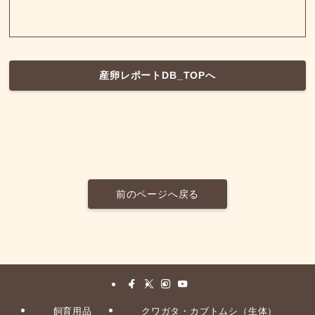
産卵レポートDB_TOPへ
前のページへ戻る
飼育用品
クワガタ・カブトムシ（生体）