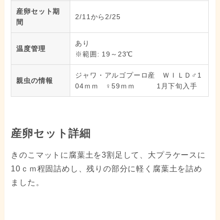
産卵セット期
2/11から2/25
間
あり
温度管理
※範囲: 19～23℃
ジャワ・アルゴプーロ産 ＷＩＬＤ♂1
親虫の情報
04ｍｍ ♀59ｍｍ 1月下旬入手
産卵セット詳細
きのこマットに腐葉土を3割足して、大プラケースに
10ｃｍ程固詰めし、残りの部分に軽く腐葉土を詰め
ました。