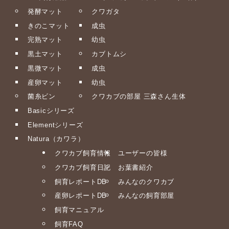
発酵マット
クワガタ
きのこマット
成虫
完熟マット
幼虫
黒土マット
カブトムシ
黒微マット
成虫
産卵マット
幼虫
菌糸ビン
クワカブの部屋 三森さん生体
Basicシリーズ
Elementシリーズ
Natura（カワラ）
クワカブ飼育情報
ユーザーの皆様
クワカブ飼育日記
お葉書紹介
飼育レポートDB
みんなのクワカブ
産卵レポートDB
みんなの飼育部屋
飼育マニュアル
飼育FAQ