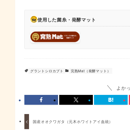
使用した菌糸・発酵マット
グラントシロカブト
完熟Mat（発酵マット）
よか
国産オオクワガタ（元木ホワイトアイ血統）