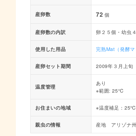
72
産卵数
個
産卵数の内訳
卵２５個・幼虫
使用した用品
完熟Mat（発酵
産卵セット期間
2009年３月上旬
あり
温度管理
※範囲: 25℃
お住まいの地域
※温度補足：25
親虫の情報
産地 アリゾナ