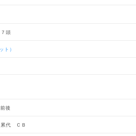
４７頭
マット）
℃前後
州累代 ＣＢ