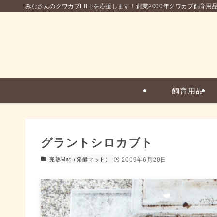
みなさんのクワカブLIFEを応援します！創業2000年クワカブ飼育用
飼育用品
グラントシロカブト
完熟Mat（発酵マット）
2009年6月20日