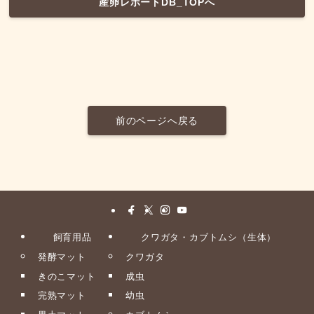
産卵レポートDB_TOPへ
前のページへ戻る
飼育用品
クワガタ・カブトムシ（生体）
発酵マット
クワガタ
きのこマット
成虫
完熟マット
幼虫