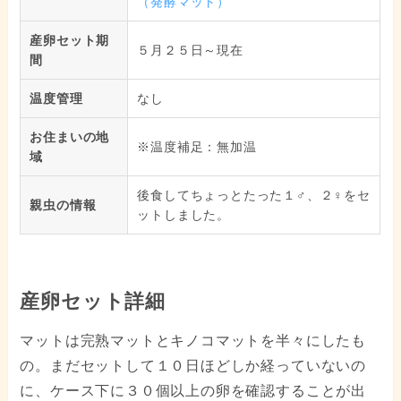
（発酵マット）
産卵セット期
５月２５日～現在
間
温度管理
なし
お住まいの地
※温度補足：無加温
域
後食してちょっとたった１♂、２♀をセ
親虫の情報
ットしました。
産卵セット詳細
マットは完熟マットとキノコマットを半々にしたも
の。まだセットして１０日ほどしか経っていないの
に、ケース下に３０個以上の卵を確認することが出