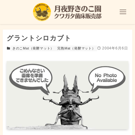
グラントシロカブト
2004年6月6日
きのこMat（発酵マット）
完熟Mat（発酵マット）