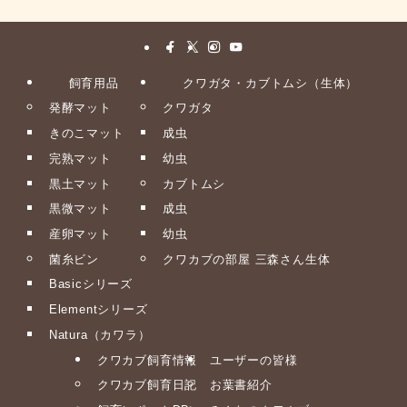
飼育用品
クワガタ・カブトムシ（生体）
発酵マット
クワガタ
きのこマット
成虫
完熟マット
幼虫
黒土マット
カブトムシ
黒微マット
成虫
産卵マット
幼虫
菌糸ビン
クワカブの部屋 三森さん生体
Basicシリーズ
Elementシリーズ
Natura（カワラ）
クワカブ飼育情報
ユーザーの皆様
クワカブ飼育日記
お葉書紹介