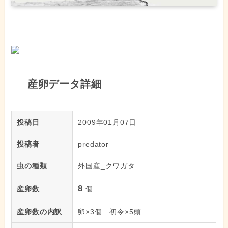
産卵データ詳細
投稿日
2009年01月07日
投稿者
predator
虫の種類
外国産_クワガタ
8
産卵数
個
産卵数の内訳
卵×3個 初令×5頭