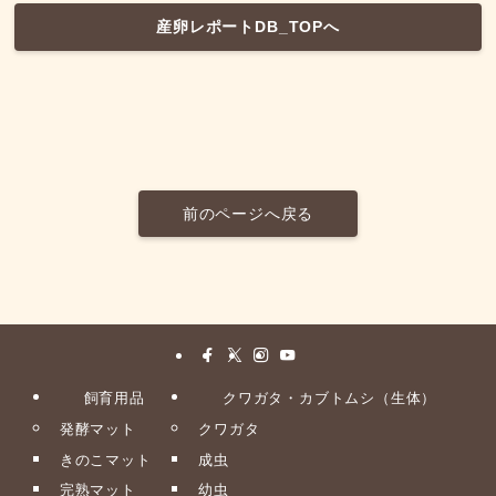
産卵レポートDB_TOPへ
前のページへ戻る
飼育用品
クワガタ・カブトムシ（生体）
発酵マット
クワガタ
きのこマット
成虫
完熟マット
幼虫