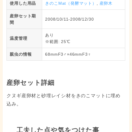
使用した用品
きのこMat（発酵マット）
,
産卵木
産卵セット期
2008/10/11-2008/12/30
間
あり
温度管理
※範囲: 25℃
親虫の情報
68mmF3♂×46mmF3♀
産卵セット詳細
クヌギ産卵材と砂埋レイシ材をきのこマットに埋め
込み。
工夫した点や気をつけた事