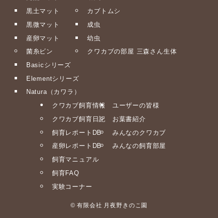
黒土マット
カブトムシ
黒微マット
成虫
産卵マット
幼虫
菌糸ビン
クワカブの部屋 三森さん生体
Basicシリーズ
Elementシリーズ
Natura（カワラ）
クワカブ飼育情報
ユーザーの皆様
クワカブ飼育日記
お葉書紹介
飼育レポートDB
みんなのクワカブ
産卵レポートDB
みんなの飼育部屋
飼育マニュアル
飼育FAQ
実験コーナー
©
有限会社 月夜野きのこ園