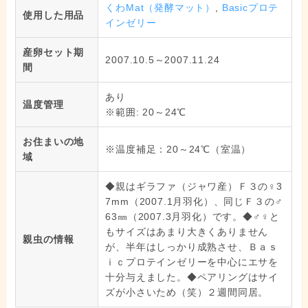
くわMat（発酵マット）
,
Basicプロテ
使用した用品
インゼリー
産卵セット期
2007.10.5～2007.11.24
間
あり
温度管理
※範囲: 20～24℃
お住まいの地
※温度補足：20～24℃（室温）
域
◆親はギラファ（ジャワ産）Ｆ３の♀3
7mm（2007.1月羽化）、同じＦ３の♂
63㎜（2007.3月羽化）です。◆♂♀と
もサイズはあまり大きくありません
親虫の情報
が、半年はしっかり成熟させ、Ｂａｓ
ｉｃプロテインゼリーを中心にエサを
十分与えました。◆ペアリングはサイ
ズが小さいため（笑）２週間同居。