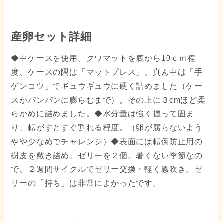
産卵セット詳細
◆中ケースを使用。クワマットを底から10ｃｍ程
度、ケースの隅は「マットプレス」、真ん中は「手
ゲンコツ」でギュウギュウに硬く詰めました（ケー
スがパンパンに膨らむまで）。その上に３cmほど柔
らかめに詰めました。◆水分量は強く握って固ま
り、転がすとすぐ割れる程度。（卵が腐らないよう
やや少なめでチャレンジ）◆表面には転倒防止用の
樹皮を敷き詰め、ゼリーを２個。暑くない季節なの
で、２週間サイクルでゼリー交換・軽く霧吹き。ゼ
リーの「持ち」は非常によかったです。