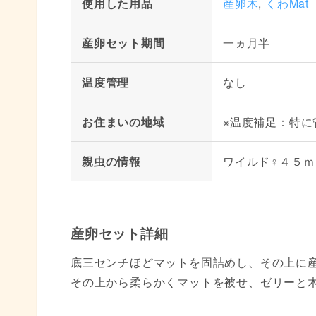
使用した用品
産卵木
,
くわMa
産卵セット期間
一ヵ月半
温度管理
なし
お住まいの地域
※温度補足：特に
親虫の情報
ワイルド♀４５ｍ
産卵セット詳細
底三センチほどマットを固詰めし、その上に
その上から柔らかくマットを被せ、ゼリーと