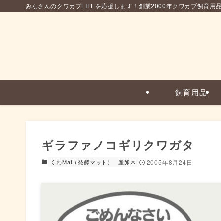
みなさんのクワカブLIFEを応援します！創業2000年クワカブ飼育用
飼育用品
ギラファノコギリクワガタ
くわMat（発酵マット）
産卵木
2005年8月24日