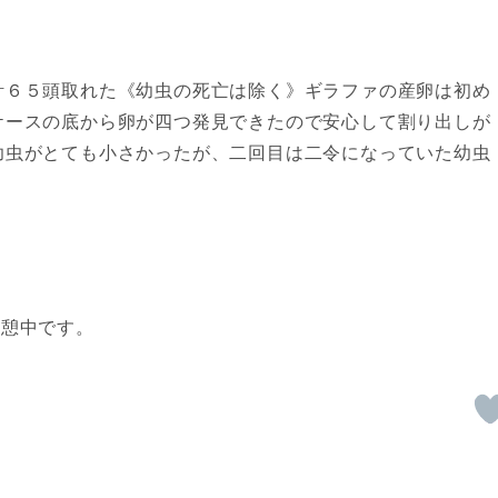
計６５頭取れた《幼虫の死亡は除く》ギラファの産卵は初め
ケースの底から卵が四つ発見できたので安心して割り出しが
幼虫がとても小さかったが、二回目は二令になっていた幼虫
休憩中です。