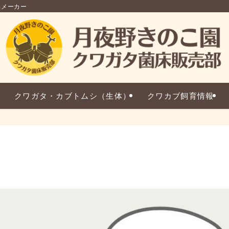
品メーカー
クワガタ・カブトムシ（生体）
クワカブ飼育情報