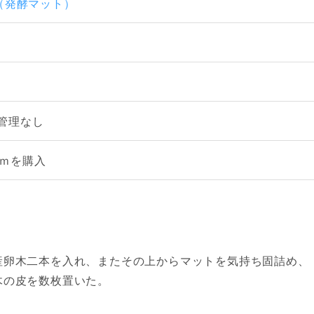
t（発酵マット）
管理なし
ｍを購入
産卵木二本を入れ、またその上からマットを気持ち固詰め、
木の皮を数枚置いた。