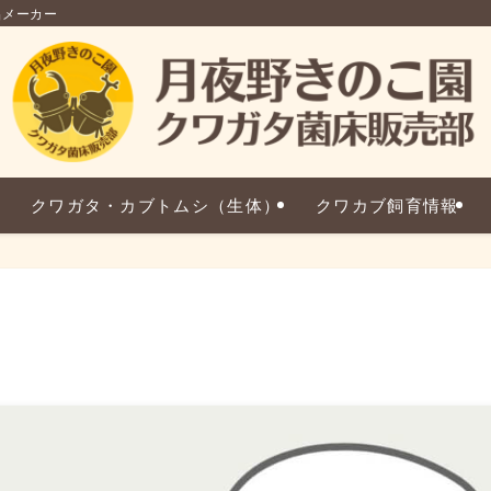
品メーカー
クワガタ・カブトムシ（生体）
クワカブ飼育情報