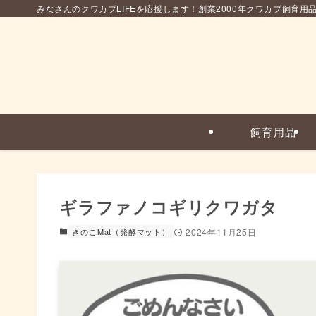
みなさんのクワカブLIFEを応援します！創業2000年クワカブ飼育用
飼育用品
ギラファノコギリクワガタ
きのこMat（発酵マット）
2024年11月25日