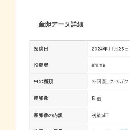
産卵データ詳細
投稿日
2024年11月25日
投稿者
shima
虫の種類
外国産_クワガタ
5
産卵数
個
産卵数の内訳
初齢5匹