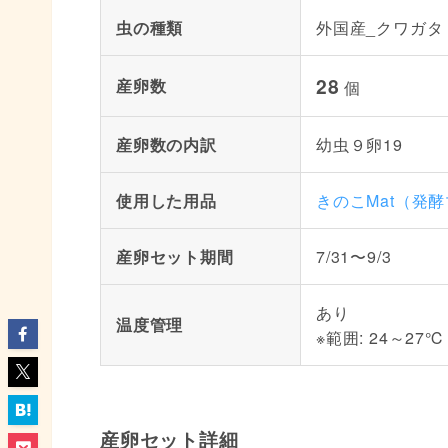
虫の種類
外国産_クワガタ
28
産卵数
個
産卵数の内訳
幼虫９卵19
使用した用品
きのこMat（発
産卵セット期間
7/31〜9/3
あり
温度管理
※範囲: 24～27℃
産卵セット詳細