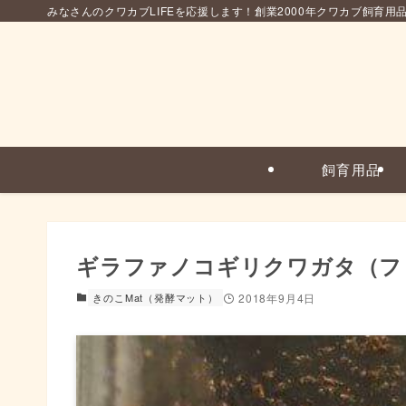
みなさんのクワカブLIFEを応援します！創業2000年クワカブ飼育用
飼育用品
ギラファノコギリクワガタ（フ
きのこMat（発酵マット）
2018年9月4日