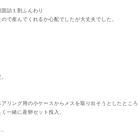
割固詰１割ふんわり
たので産んでくれるか心配でしたが大丈夫でした。
置。
ペアリング用の小ケースからメスを取り出そうとしたところ
良く一緒に産卵セット投入。
し。