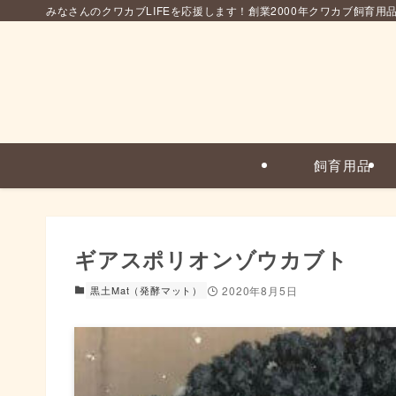
みなさんのクワカブLIFEを応援します！創業2000年クワカブ飼育用
飼育用品
ギアスポリオンゾウカブト
黒土Mat（発酵マット）
2020年8月5日