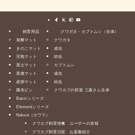
飼育用品
クワガタ・カブトムシ（生体）
発酵マット
クワガタ
きのこマット
成虫
完熟マット
幼虫
黒土マット
カブトムシ
黒微マット
成虫
産卵マット
幼虫
菌糸ビン
クワカブの部屋 三森さん生体
Basicシリーズ
Elementシリーズ
Natura（カワラ）
クワカブ飼育情報
ユーザーの皆様
クワカブ飼育日記
お葉書紹介