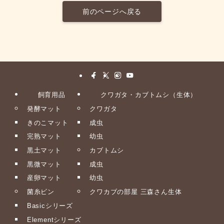
前のページへ戻る
飼育用品
クワガタ・カブトムシ（生体）
発酵マット
クワガタ
きのこマット
成虫
完熟マット
幼虫
黒土マット
カブトムシ
黒微マット
成虫
産卵マット
幼虫
菌糸ビン
クワカブの部屋 三森さん生体
Basicシリーズ
Elementシリーズ