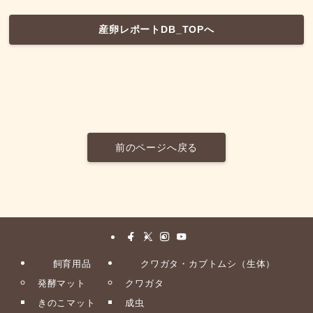
産卵レポートDB_TOPへ
前のページへ戻る
飼育用品
クワガタ・カブトムシ（生体）
発酵マット
クワガタ
きのこマット
成虫