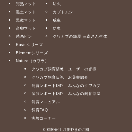
完熟マット
幼虫
黒土マット
カブトムシ
黒微マット
成虫
産卵マット
幼虫
菌糸ビン
クワカブの部屋 三森さん生体
Basicシリーズ
Elementシリーズ
Natura（カワラ）
クワカブ飼育情報
ユーザーの皆様
クワカブ飼育日記
お葉書紹介
飼育レポートDB
みんなのクワカブ
産卵レポートDB
みんなの飼育部屋
飼育マニュアル
飼育FAQ
実験コーナー
©
有限会社 月夜野きのこ園