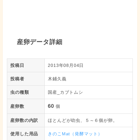
産卵データ詳細
投稿日
2013年08月04日
投稿者
木鋪久義
虫の種類
国産_カブトムシ
60
産卵数
個
産卵数の内訳
ほとんどが幼虫、５～６個が卵。
使用した用品
きのこMat（発酵マット）