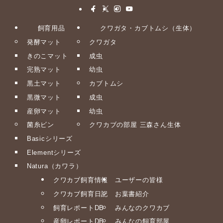
飼育用品
クワガタ・カブトムシ（生体）
発酵マット
クワガタ
きのこマット
成虫
完熟マット
幼虫
黒土マット
カブトムシ
黒微マット
成虫
産卵マット
幼虫
菌糸ビン
クワカブの部屋 三森さん生体
Basicシリーズ
Elementシリーズ
Natura（カワラ）
クワカブ飼育情報
ユーザーの皆様
クワカブ飼育日記
お葉書紹介
飼育レポートDB
みんなのクワカブ
産卵レポートDB
みんなの飼育部屋