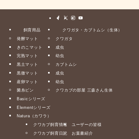
飼育用品
クワガタ・カブトムシ（生体）
発酵マット
クワガタ
きのこマット
成虫
完熟マット
幼虫
黒土マット
カブトムシ
黒微マット
成虫
産卵マット
幼虫
菌糸ビン
クワカブの部屋 三森さん生体
Basicシリーズ
Elementシリーズ
Natura（カワラ）
クワカブ飼育情報
ユーザーの皆様
クワカブ飼育日記
お葉書紹介