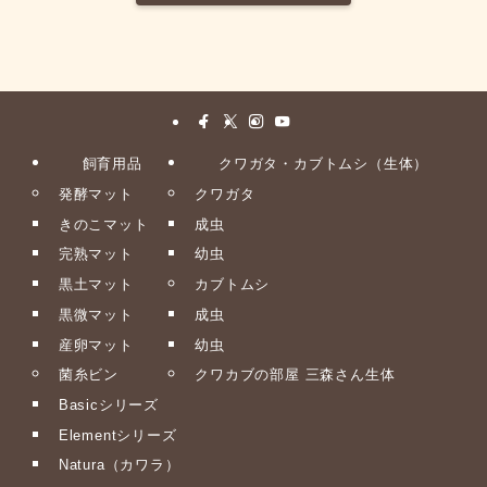
飼育用品
クワガタ・カブトムシ（生体）
発酵マット
クワガタ
きのこマット
成虫
完熟マット
幼虫
黒土マット
カブトムシ
黒微マット
成虫
産卵マット
幼虫
菌糸ビン
クワカブの部屋 三森さん生体
Basicシリーズ
Elementシリーズ
Natura（カワラ）