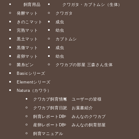
飼育用品
クワガタ・カブトムシ（生体）
発酵マット
クワガタ
きのこマット
成虫
完熟マット
幼虫
黒土マット
カブトムシ
黒微マット
成虫
産卵マット
幼虫
菌糸ビン
クワカブの部屋 三森さん生体
Basicシリーズ
Elementシリーズ
Natura（カワラ）
クワカブ飼育情報
ユーザーの皆様
クワカブ飼育日記
お葉書紹介
飼育レポートDB
みんなのクワカブ
産卵レポートDB
みんなの飼育部屋
飼育マニュアル