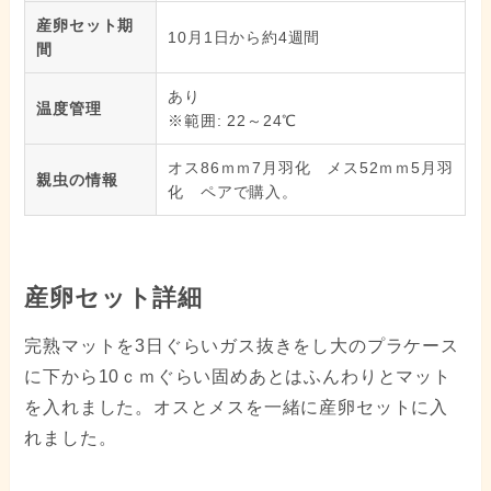
産卵セット期
10月1日から約4週間
間
あり
温度管理
※範囲: 22～24℃
オス86ｍｍ7月羽化 メス52ｍｍ5月羽
親虫の情報
化 ペアで購入。
産卵セット詳細
完熟マットを3日ぐらいガス抜きをし大のプラケース
に下から10ｃｍぐらい固めあとはふんわりとマット
を入れました。オスとメスを一緒に産卵セットに入
れました。