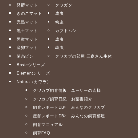
発酵マット
クワガタ
きのこマット
成虫
完熟マット
幼虫
黒土マット
カブトムシ
黒微マット
成虫
産卵マット
幼虫
菌糸ビン
クワカブの部屋 三森さん生体
Basicシリーズ
Elementシリーズ
Natura（カワラ）
クワカブ飼育情報
ユーザーの皆様
クワカブ飼育日記
お葉書紹介
飼育レポートDB
みんなのクワカブ
産卵レポートDB
みんなの飼育部屋
飼育マニュアル
飼育FAQ