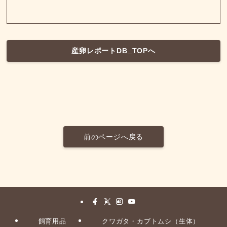
産卵レポートDB_TOPへ
前のページへ戻る
飼育用品
クワガタ・カブトムシ（生体）