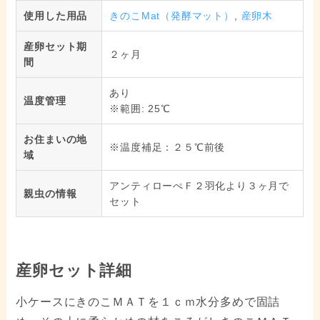
使用した用品
きのこMat（発酵マット）
,
産卵木
産卵セット期
２ヶ月
間
あり
温度管理
※範囲: 25℃
お住まいの地
※温度補足：２５℃前後
域
アンティローぺＦ２羽化より３ヶ月で
親虫の情報
セット
産卵セット詳細
小ケースにきのこＭＡＴを１ｃｍ水分多めで固詰