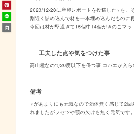
2023/12/28に産卵レポートを投稿した♀
割近く詰め込んで材を一本埋め込んだものに
今回は材が堅過ぎて15個中14個がきのこマ
工夫した点や気をつけた事
高山種なので20度以下を保つ事 コバエが入
備考
♀があまりにも元気なので勿体無く感じて2回
れましたがフセツや顎の欠けも無く元気です