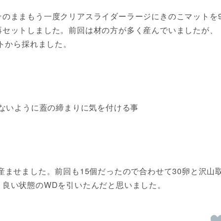
を、そのままもう一度クリアスライダーラージにきのこマットを
再セットしました。前回は材の方が多く産んでいましたが、
ットから採れました。
らないように蓋の締まりに気を付ける事
産ませました。前回も15個だったので合わせて30卵と沢山
。良い状態のWDを引いたんだと思いました。