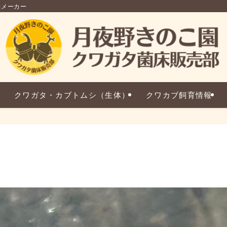
品メーカー
クワガタ・カブトムシ（生体）
クワカブ飼育情報