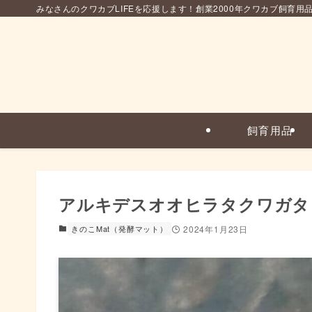
みなさんのクワカブLIFEを応援します！創業2000年クワカブ飼育用
飼育用品
アルキデスオオヒラタクワガタ
きのこMat（発酵マット）
2024年1月23日