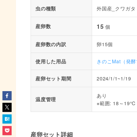
虫の種類
外国産_クワガタ
15
産卵数
個
産卵数の内訳
卵15個
使用した用品
きのこMat（発
産卵セット期間
2024/1/1~1/19
あり
温度管理
※範囲: 18～19℃
産卵セット詳細