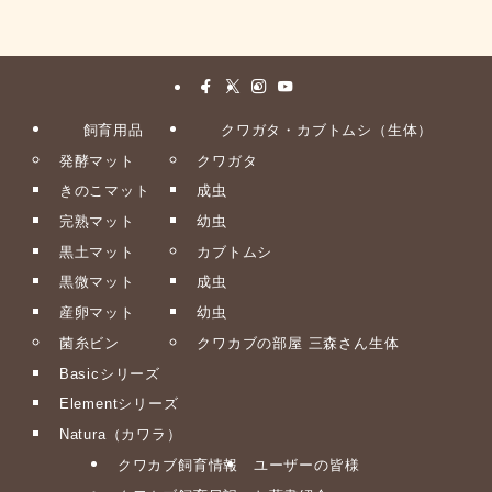
飼育用品
クワガタ・カブトムシ（生体）
発酵マット
クワガタ
きのこマット
成虫
完熟マット
幼虫
黒土マット
カブトムシ
黒微マット
成虫
産卵マット
幼虫
菌糸ビン
クワカブの部屋 三森さん生体
Basicシリーズ
Elementシリーズ
Natura（カワラ）
クワカブ飼育情報
ユーザーの皆様