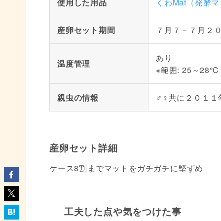
使用した用品
くわMat（発酵
産卵セット期間
７月７－７月２
あり
温度管理
※範囲: 25～28℃
親虫の情報
♂♀共に２０１１
産卵セット詳細
ケース8割までマットをガチガチに堅ずめ
工夫した点や気をつけた事