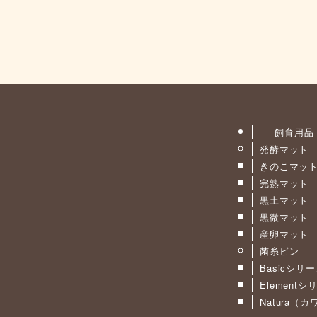
飼育用品
発酵マット
きのこマッ
完熟マット
黒土マット
黒微マット
産卵マット
菌糸ビン
Basicシリ
Elementシ
Natura（