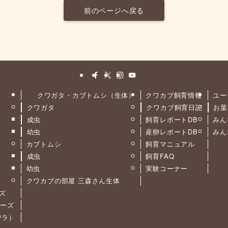
前のページへ戻る
クワガタ・カブトムシ（生体）
クワカブ飼育情報
ユー
クワガタ
クワカブ飼育日記
お葉
ト
成虫
飼育レポートDB
みん
幼虫
産卵レポートDB
みん
カブトムシ
飼育マニュアル
成虫
飼育FAQ
幼虫
実験コーナー
クワカブの部屋 三森さん生体
ーズ
リーズ
カワラ）