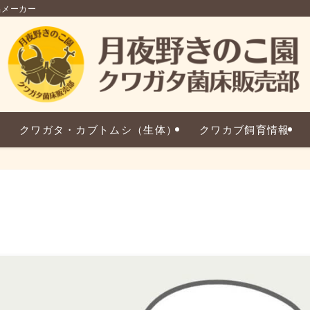
品メーカー
クワガタ・カブトムシ（生体）
クワカブ飼育情報