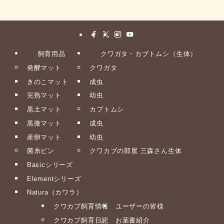
飼育用品
クワガタ・カブトムシ（生体）
発酵マット
クワガタ
きのこマット
成虫
完熟マット
幼虫
黒土マット
カブトムシ
黒微マット
成虫
産卵マット
幼虫
菌糸ビン
クワカブの部屋 三森さん生体
Basicシリーズ
Elementシリーズ
Natura（カワラ）
クワカブ飼育情報
ユーザーの皆様
クワカブ飼育日記
お葉書紹介