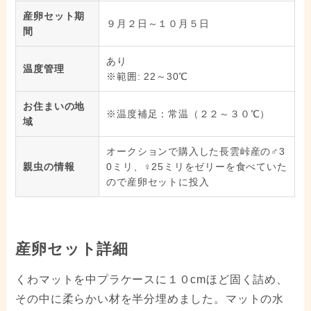
産卵セット期
９月２日～１０月５日
間
あり
温度管理
※範囲: 22～30℃
お住まいの地
※温度補足：常温（２２～３０℃）
域
オークションで購入した長雲峠産の♂3
親虫の情報
0ミリ、♀25ミリをゼリーを食べていた
ので産卵セットに投入
産卵セット詳細
くわマットを中プラケースに１０cmほど固く詰め、
その中に柔らかい材を半分埋めました。マットの水