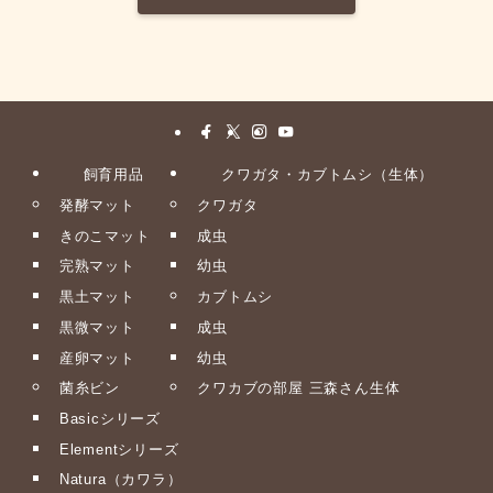
飼育用品
クワガタ・カブトムシ（生体）
発酵マット
クワガタ
きのこマット
成虫
完熟マット
幼虫
黒土マット
カブトムシ
黒微マット
成虫
産卵マット
幼虫
菌糸ビン
クワカブの部屋 三森さん生体
Basicシリーズ
Elementシリーズ
Natura（カワラ）