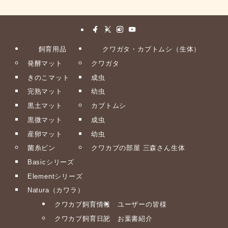
飼育用品
クワガタ・カブトムシ（生体）
発酵マット
クワガタ
きのこマット
成虫
完熟マット
幼虫
黒土マット
カブトムシ
黒微マット
成虫
産卵マット
幼虫
菌糸ビン
クワカブの部屋 三森さん生体
Basicシリーズ
Elementシリーズ
Natura（カワラ）
クワカブ飼育情報
ユーザーの皆様
クワカブ飼育日記
お葉書紹介