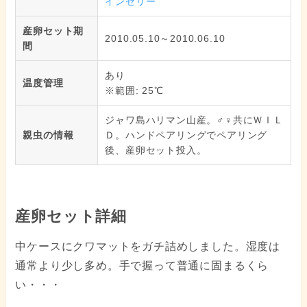
インゼリー
産卵セット期
2010.05.10～2010.06.10
間
あり
温度管理
※範囲: 25℃
ジャワ島ハリマン山産。♂♀共にＷＩＬ
親虫の情報
Ｄ。ハンドペアリングでペアリング
後、産卵セット投入。
産卵セット詳細
中ケースにクワマットをガチ詰めしました。湿度は
通常より少し多め。手で握って普通に固まるくら
い・・・