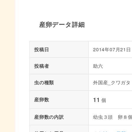
産卵データ詳細
投稿日
2014年07月21日
投稿者
助六
虫の種類
外国産_クワガタ
11
産卵数
個
産卵数の内訳
幼虫３頭 卵８