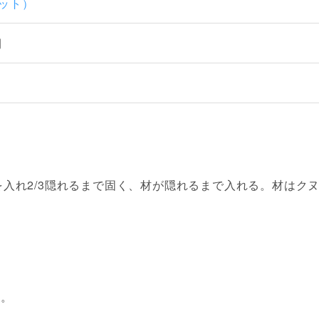
マット）
間
入れ2/3隠れるまで固く、材が隠れるまで入れる。材はク
施。