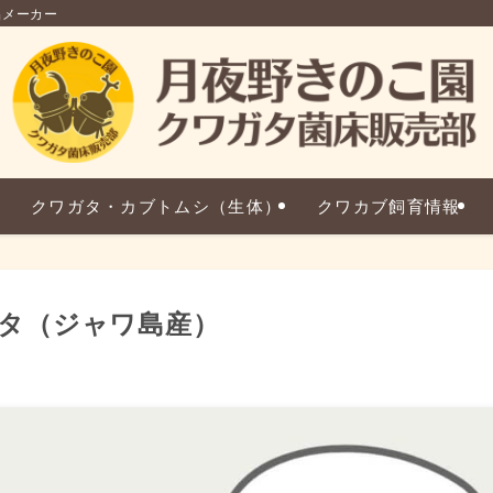
品メーカー
クワガタ・カブトムシ（生体）
クワカブ飼育情報
タ（ジャワ島産）