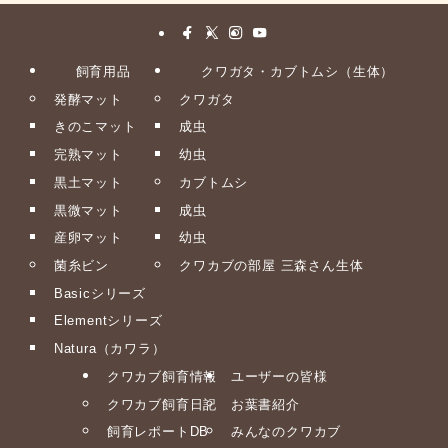
飼育用品
クワガタ・カブトムシ（生体）
発酵マット
クワガタ
きのこマット
成虫
完熟マット
幼虫
黒土マット
カブトムシ
黒微マット
成虫
産卵マット
幼虫
菌糸ビン
クワカブの部屋 三森さん生体
Basicシリーズ
Elementシリーズ
Natura（カワラ）
クワカブ飼育情報
ユーザーの皆様
クワカブ飼育日記
お葉書紹介
飼育レポートDB
みんなのクワカブ