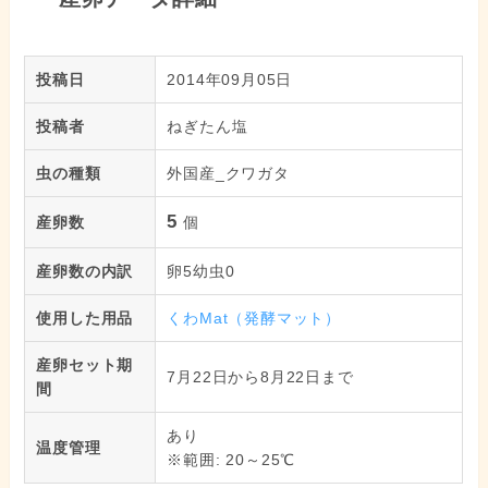
投稿日
2014年09月05日
投稿者
ねぎたん塩
虫の種類
外国産_クワガタ
5
産卵数
個
産卵数の内訳
卵5幼虫0
使用した用品
くわMat（発酵マット）
産卵セット期
7月22日から8月22日まで
間
あり
温度管理
※範囲: 20～25℃