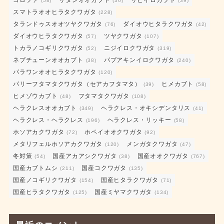
ゴロファ
サタンオオカブト
サビイロカブト
(58)
(36)
(39)
スマトラオオヒラタクワガタ
(228)
タランドゥスオオツヤクワガタ
ダイオウヒタラクワガタ
(76)
(42)
ダイオウヒラタクワガタ
ツヤクワガタ
(57)
(107)
トカラノコギリクワガタ
ニジイロクワガタ
(52)
(319)
ネプチューンオオカブト
パプアキンイロクワガタ
(38)
(240)
パラワンオオヒラタクワガタ
(120)
パリーフタマタクワガタ（セアカフタマタ）
ヒメカブト
(39)
(58)
ヒメゾウカブト
フタマタクワガタ
(48)
(108)
ヘラクレスオオカブト
ヘラクレス・オキシデンタリス
(349)
(41)
ヘラクレス・ヘラクレス
ヘラクレス・リッキー
(196)
(58)
ホソアカクワガタ
ホペイオオクワガタ
(72)
(92)
メタリフェルホソアカクワガタ
メンガタクワガタ
(120)
(47)
冬対策
国産アカアシクワガタ
国産オオクワガタ
(54)
(38)
(767)
国産カブトムシ
国産コクワガタ
(211)
(135)
国産ノコギリクワガタ
国産ヒタラクワガタ
(154)
(71)
国産ヒラタクワガタ
国産ミヤマクワガタ
(125)
(134)