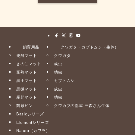
飼育用品
クワガタ・カブトムシ（生体）
発酵マット
クワガタ
きのこマット
成虫
完熟マット
幼虫
黒土マット
カブトムシ
黒微マット
成虫
産卵マット
幼虫
菌糸ビン
クワカブの部屋 三森さん生体
Basicシリーズ
Elementシリーズ
Natura（カワラ）