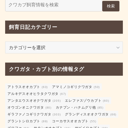
検索
飼育日記カテゴリー
飼
育
日
記
クワガタ・カブト別の情報タグ
カ
テ
ゴ
アトラスオオカブト
アマミノコギリクワガタ
(63)
(50)
アルキデスオオヒラタクワガタ
リ
(67)
アンタエウスオオクワガタ
エレファスゾウカブト
ー
(205)
(60)
オウゴンオニクワガタ
カナブン・ハナムグリ他
(80)
(85)
ギラファノコギリクワガタ
グランディスオオクワガタ
(303)
(66)
グラントシロカブト
コーカサスオオカブト
(89)
(55)