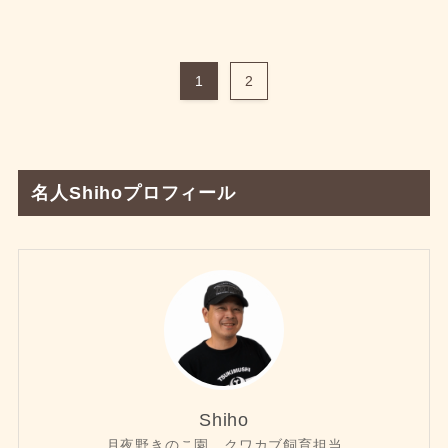
1
2
名人Shihoプロフィール
Shiho
月夜野きのこ園 クワカブ飼育担当