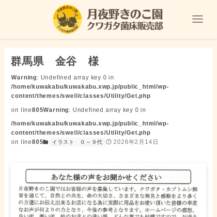
群馬県 金谷 様
Warning
: Undefined array key 0 in
/home/kuwakabu/kuwakabu.xwp.jp/public_html/wp-
content/themes/swell/classes/Utility/Get.php
on line
805
Warning
: Undefined array key 0 in
/home/kuwakabu/kuwakabu.xwp.jp/public_html/wp-
content/themes/swell/classes/Utility/Get.php
on line
805
2026年2月14日
イラスト
０～９代