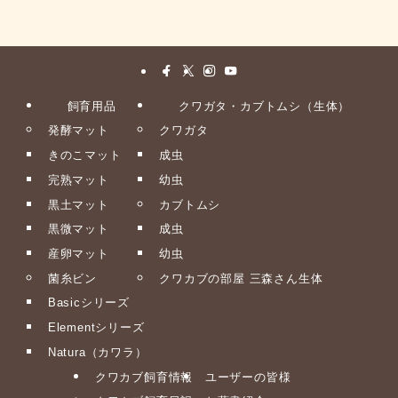
飼育用品
クワガタ・カブトムシ（生体）
発酵マット
クワガタ
きのこマット
成虫
完熟マット
幼虫
黒土マット
カブトムシ
黒微マット
成虫
産卵マット
幼虫
菌糸ビン
クワカブの部屋 三森さん生体
Basicシリーズ
Elementシリーズ
Natura（カワラ）
クワカブ飼育情報
ユーザーの皆様