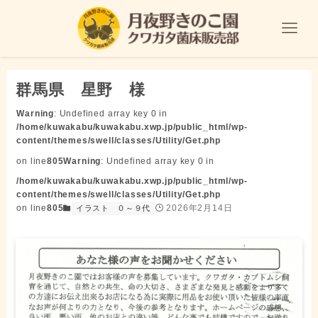
群馬県 星野 様
Warning
: Undefined array key 0 in
/home/kuwakabu/kuwakabu.xwp.jp/public_html/wp-
content/themes/swell/classes/Utility/Get.php
on line
805
Warning
: Undefined array key 0 in
/home/kuwakabu/kuwakabu.xwp.jp/public_html/wp-
content/themes/swell/classes/Utility/Get.php
on line
805
2026年2月14日
イラスト
０～９代