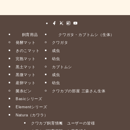
飼育用品
クワガタ・カブトムシ（生体）
発酵マット
クワガタ
きのこマット
成虫
完熟マット
幼虫
黒土マット
カブトムシ
黒微マット
成虫
産卵マット
幼虫
菌糸ビン
クワカブの部屋 三森さん生体
Basicシリーズ
Elementシリーズ
Natura（カワラ）
クワカブ飼育情報
ユーザーの皆様