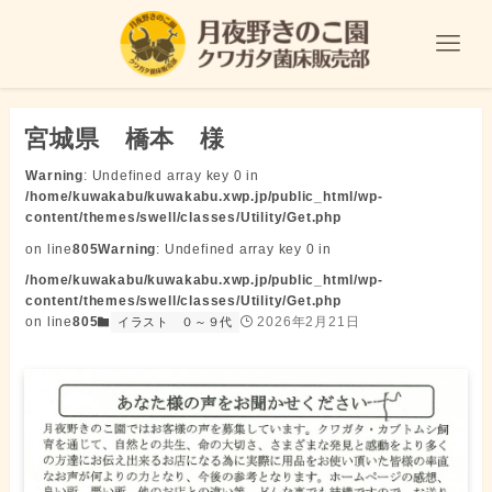
宮城県 橋本 様
Warning
: Undefined array key 0 in
/home/kuwakabu/kuwakabu.xwp.jp/public_html/wp-
content/themes/swell/classes/Utility/Get.php
on line
805
Warning
: Undefined array key 0 in
/home/kuwakabu/kuwakabu.xwp.jp/public_html/wp-
content/themes/swell/classes/Utility/Get.php
on line
805
2026年2月21日
イラスト
０～９代