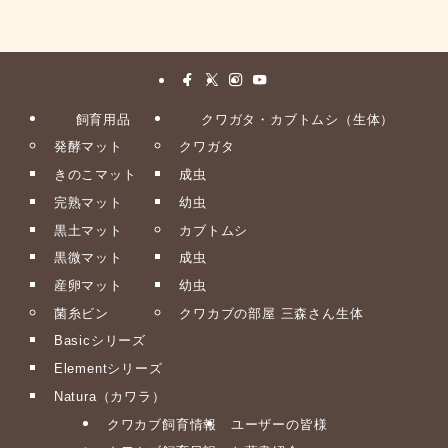
飼育用品
クワガタ・カブトムシ（生体）
発酵マット
クワガタ
きのこマット
成虫
完熟マット
幼虫
黒土マット
カブトムシ
黒微マット
成虫
産卵マット
幼虫
菌糸ビン
クワカブの部屋 三森さん生体
Basicシリーズ
Elementシリーズ
Natura（カワラ）
クワカブ飼育情報
ユーザーの皆様