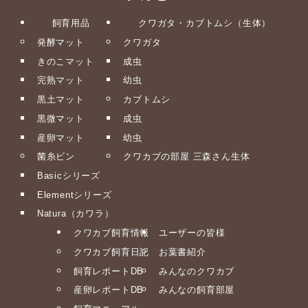
飼育用品
クワガタ・カブトムシ（生体）
発酵マット
クワガタ
きのこマット
成虫
完熟マット
幼虫
黒土マット
カブトムシ
黒微マット
成虫
産卵マット
幼虫
菌糸ビン
クワカブの部屋 三森さん生体
Basicシリーズ
Elementシリーズ
Natura（カワラ）
クワカブ飼育情報
ユーザーの皆様
クワカブ飼育日記
お葉書紹介
飼育レポートDB
みんなのクワカブ
産卵レポートDB
みんなの飼育部屋