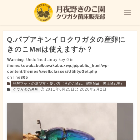
Q.パプアキンイロクワガタの産卵に
きのこMatは使えますか？
Warning
: Undefined array key 0 in
/home/kuwakabu/kuwakabu.xwp.jp/public_html/wp-
content/themes/swell/classes/Utility/Get.php
on line
805
発酵マットの選び方・使い方（きのこMat、完熟Mat、黒土Mat等）
2011年6月25日
2026年2月2日
クワガタの産卵