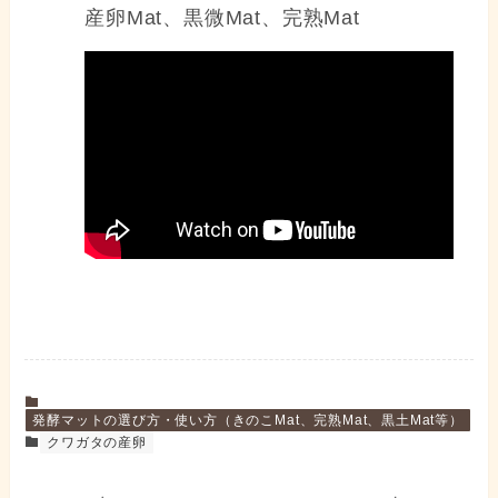
産卵Mat、黒微Mat、完熟Mat
発酵マットの選び方・使い方（きのこMat、完熟Mat、黒土Mat等）
クワガタの産卵