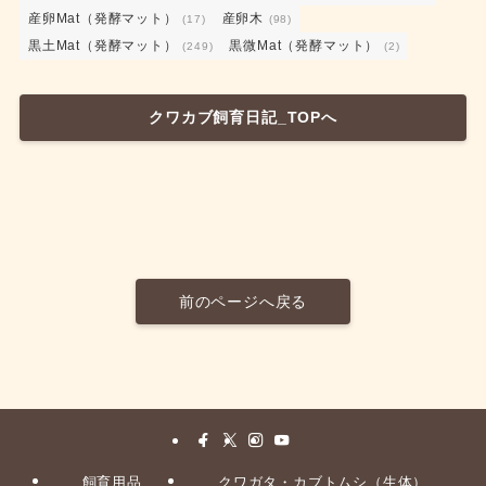
産卵Mat（発酵マット）
産卵木
(17)
(98)
黒土Mat（発酵マット）
黒微Mat（発酵マット）
(249)
(2)
クワカブ飼育日記_TOPへ
前のページへ戻る
飼育用品
クワガタ・カブトムシ（生体）