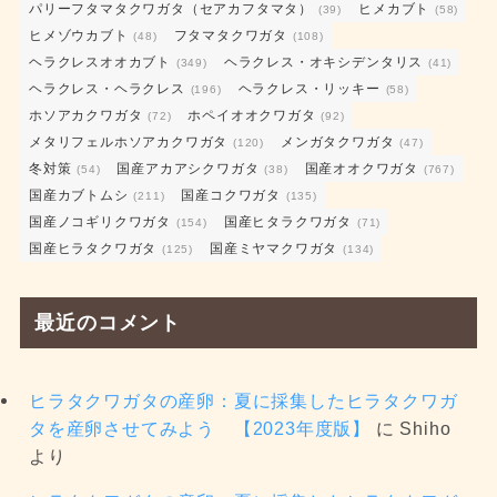
パリーフタマタクワガタ（セアカフタマタ）
ヒメカブト
(39)
(58)
ヒメゾウカブト
フタマタクワガタ
(48)
(108)
ヘラクレスオオカブト
ヘラクレス・オキシデンタリス
(349)
(41)
ヘラクレス・ヘラクレス
ヘラクレス・リッキー
(196)
(58)
ホソアカクワガタ
ホペイオオクワガタ
(72)
(92)
メタリフェルホソアカクワガタ
メンガタクワガタ
(120)
(47)
冬対策
国産アカアシクワガタ
国産オオクワガタ
(54)
(38)
(767)
国産カブトムシ
国産コクワガタ
(211)
(135)
国産ノコギリクワガタ
国産ヒタラクワガタ
(154)
(71)
国産ヒラタクワガタ
国産ミヤマクワガタ
(125)
(134)
最近のコメント
ヒラタクワガタの産卵：夏に採集したヒラタクワガ
タを産卵させてみよう 【2023年度版】
に
Shiho
より