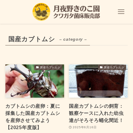
国産カブトムシ
– category –
国産カブトムシ
国産カブトムシ
カブトムシの産卵：夏に
国産カブトムシの飼育：
採集した国産カブトムシ
観察ケースに入れた幼虫
を産卵させてみよう
達がそろそろ蛹化間近！
【2025年度版】
2025年6月16日