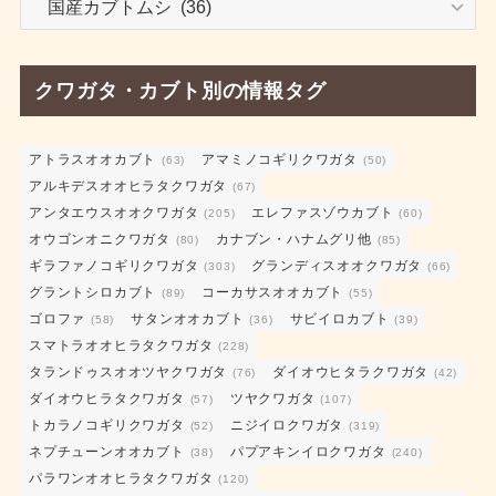
育
日
記
クワガタ・カブト別の情報タグ
カ
テ
ゴ
アトラスオオカブト
アマミノコギリクワガタ
(63)
(50)
アルキデスオオヒラタクワガタ
リ
(67)
アンタエウスオオクワガタ
エレファスゾウカブト
ー
(205)
(60)
オウゴンオニクワガタ
カナブン・ハナムグリ他
(80)
(85)
ギラファノコギリクワガタ
グランディスオオクワガタ
(303)
(66)
グラントシロカブト
コーカサスオオカブト
(89)
(55)
ゴロファ
サタンオオカブト
サビイロカブト
(58)
(36)
(39)
スマトラオオヒラタクワガタ
(228)
タランドゥスオオツヤクワガタ
ダイオウヒタラクワガタ
(76)
(42)
ダイオウヒラタクワガタ
ツヤクワガタ
(57)
(107)
トカラノコギリクワガタ
ニジイロクワガタ
(52)
(319)
ネプチューンオオカブト
パプアキンイロクワガタ
(38)
(240)
パラワンオオヒラタクワガタ
(120)