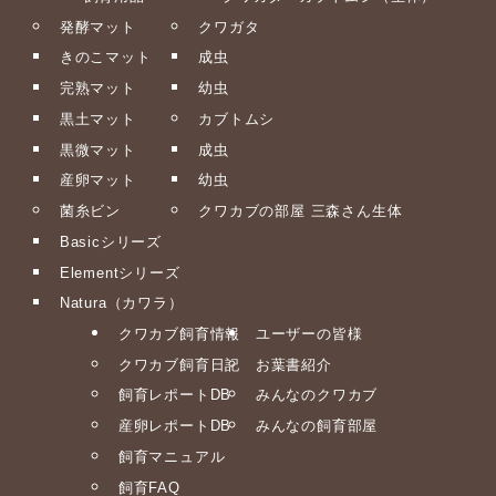
発酵マット
クワガタ
きのこマット
成虫
完熟マット
幼虫
黒土マット
カブトムシ
黒微マット
成虫
産卵マット
幼虫
菌糸ビン
クワカブの部屋 三森さん生体
Basicシリーズ
Elementシリーズ
Natura（カワラ）
クワカブ飼育情報
ユーザーの皆様
クワカブ飼育日記
お葉書紹介
飼育レポートDB
みんなのクワカブ
産卵レポートDB
みんなの飼育部屋
飼育マニュアル
飼育FAQ