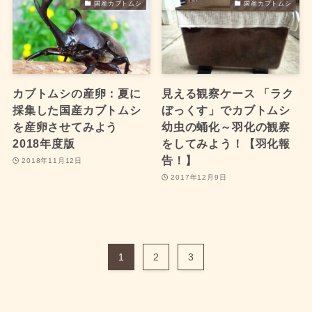
国産カブトムシ
国産カブトムシ
カブトムシの産卵：夏に
見える観察ケース 「ラク
採集した国産カブトムシ
ぼっくす」でカブトムシ
を産卵させてみよう
幼虫の蛹化～羽化の観察
2018年度版
をしてみよう！【羽化報
告！】
2018年11月12日
2017年12月9日
1
2
3