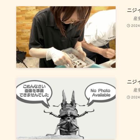
ニジ
産
202
ニジ
産
202