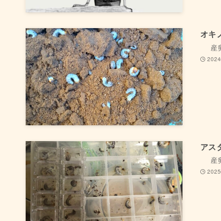
オキ
産
202
アス
産
202