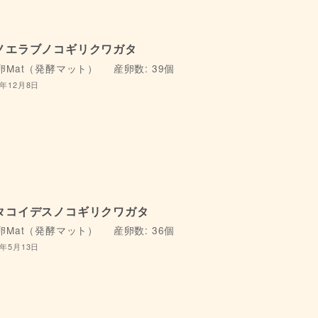
ノエラブノコギリクワガタ
卵Mat（発酵マット）
産卵数: 39個
4年12月8日
タコイデスノコギリクワガタ
卵Mat（発酵マット）
産卵数: 36個
5年5月13日