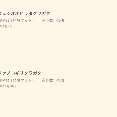
ウェシオオヒラタクワガタ
卵Mat（発酵マット）
産卵数: 45個
6年8月1日
ファノコギリクワガタ
卵Mat（発酵マット）
産卵数: 43個
4年12月20日