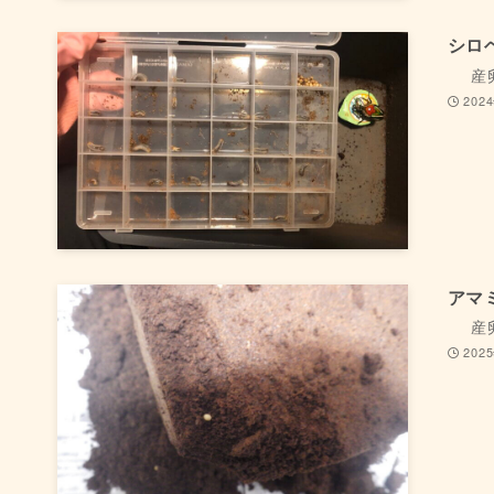
シロ
産
202
アマ
産
202