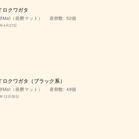
イロクワガタ
卵Mat（発酵マット）
産卵数: 52個
4年4月27日
イロクワガタ（ブラック系）
卵Mat（発酵マット）
産卵数: 49個
4年12月20日