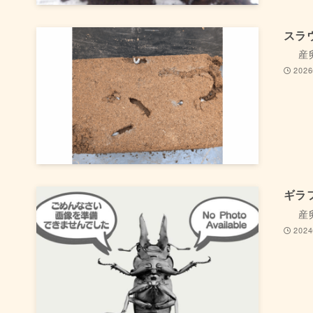
スラ
産
202
ギラ
産
202