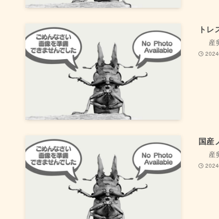
トレ
産
202
国産
産
202