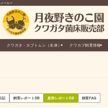
品メーカー
クワガタ・カブトムシ（生体）
クワカブ飼育情報
日記
飼育レポートDB
産卵レポートDB
飼育FAQ