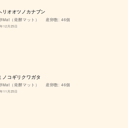
ヘリオオツノカナブン
卵Mat（発酵マット）
産卵数: 46個
4年12月25日
ミノコギリクワガタ
卵Mat（発酵マット）
産卵数: 46個
5年11月25日